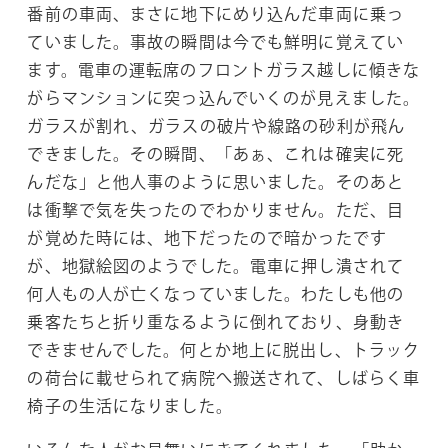
番前の車両、まさに地下にめり込んだ車両に乗っ
ていました。事故の瞬間は今でも鮮明に覚えてい
ます。電車の運転席のフロントガラス越しに傾きな
がらマンションに突っ込んでいくのが見えました。
ガラスが割れ、ガラスの破片や線路の砂利が飛ん
できました。その瞬間、「あぁ、これは確実に死
んだな」と他人事のように思いました。そのあと
は衝撃で気を失ったのでわかりません。ただ、目
が覚めた時には、地下だったので暗かったです
が、地獄絵図のようでした。電車に押し潰されて
何人もの人が亡くなっていました。わたしも他の
乗客たちと折り重なるように倒れており、身動き
できませんでした。何とか地上に脱出し、トラック
の荷台に載せられて病院へ搬送されて、しばらく車
椅子の生活になりました。